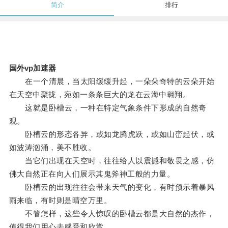
简介
排行
国外vp加速器
在一个清晨，当太阳缓缓升起，一朵朵奇特的云朵开始
在天空中聚拢，宛如一条条巨大的龙在云海中翱翔。
这就是卧槽云，一种在特定气象条件下形成的自然奇
观。
卧槽云的形态各异，或如龙腾虎跃，或如山峦起伏，或
如波涛汹涌，美不胜收。
当它们出现在天空时，往往给人以震撼和敬畏之感，仿
佛大自然正在向人们展示其鬼斧神工般的力量。
卧槽云的出现往往会带来天气的变化，有时预示着暴风
雨来临，有时则是晴空万里。
不管怎样，这些令人惊叹的卧槽云都是大自然的杰作，
值得我们用心去感受和欣赏。