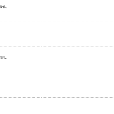
悉操作。
的商品。
。