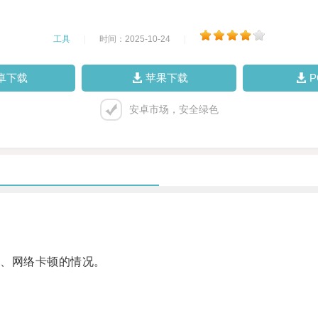
工具
|
时间：2025-10-24
|
卓下载
苹果下载
安卓市场，安全绿色
、网络卡顿的情况。