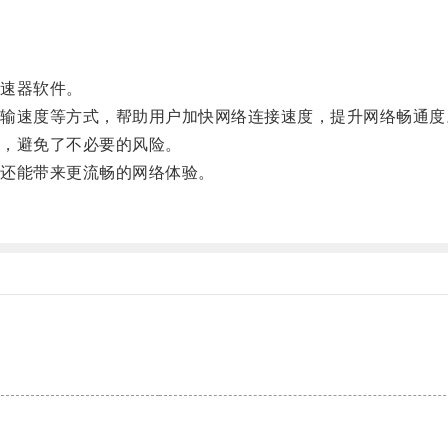
速器软件。
速度等方式，帮助用户加快网络连接速度，提升网络畅通度
，避免了不必要的风险。
还能带来更流畅的网络体验。