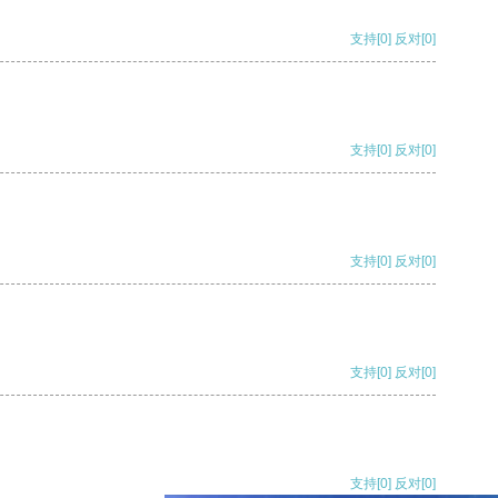
支持
[0]
反对
[0]
支持
[0]
反对
[0]
支持
[0]
反对
[0]
支持
[0]
反对
[0]
支持
[0]
反对
[0]