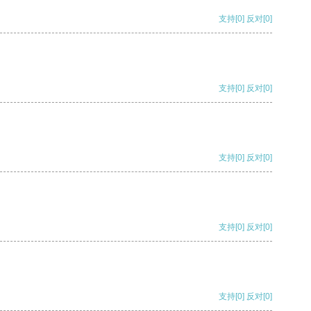
支持
[0]
反对
[0]
支持
[0]
反对
[0]
支持
[0]
反对
[0]
支持
[0]
反对
[0]
支持
[0]
反对
[0]