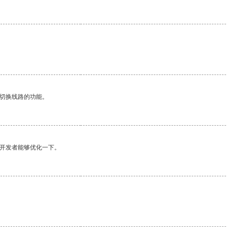
动切换线路的功能。
望开发者能够优化一下。