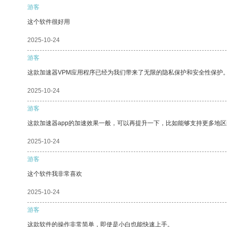
游客
这个软件很好用
2025-10-24
游客
这款加速器VPM应用程序已经为我们带来了无限的隐私保护和安全性保护
2025-10-24
游客
这款加速器app的加速效果一般，可以再提升一下，比如能够支持更多地
2025-10-24
游客
这个软件我非常喜欢
2025-10-24
游客
这款软件的操作非常简单，即使是小白也能快速上手。