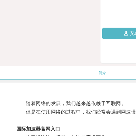
安
简介
随着网络的发展，我们越来越依赖于互联网。
但是在使用网络的过程中，我们经常会遇到网速慢
国际加速器官网入口