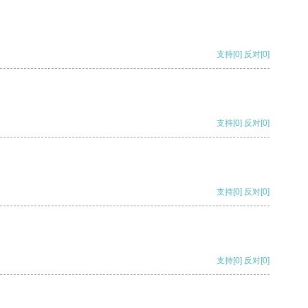
支持
[0]
反对
[0]
支持
[0]
反对
[0]
支持
[0]
反对
[0]
支持
[0]
反对
[0]