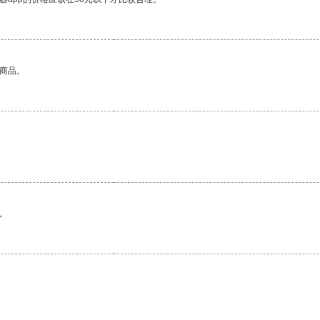
的商品。
。