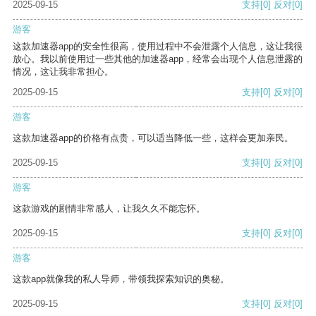
2025-09-15
支持
[0]
反对
[0]
游客
这款加速器app的安全性很高，使用过程中不会泄露个人信息，这让我很
放心。我以前使用过一些其他的加速器app，经常会出现个人信息泄露的
情况，这让我非常担心。
2025-09-15
支持
[0]
反对
[0]
游客
这款加速器app的价格有点贵，可以适当降低一些，这样会更加亲民。
2025-09-15
支持
[0]
反对
[0]
游客
这款游戏的剧情非常感人，让我久久不能忘怀。
2025-09-15
支持
[0]
反对
[0]
游客
这款app就像我的私人导师，带领我探索知识的奥秘。
2025-09-15
支持
[0]
反对
[0]