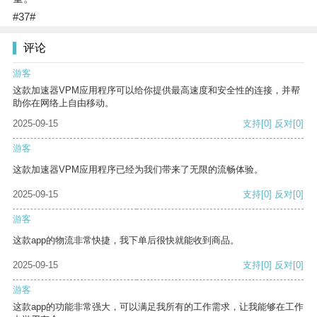
#37#
评论
游客
这款加速器VPM应用程序可以给你提供最高速度和安全性的连接，并帮
助你在网络上自由移动。
2025-09-15
支持
[0]
反对
[0]
游客
这款加速器VPM应用程序已经为我们带来了无限的流畅体验。
2025-09-15
支持
[0]
反对
[0]
游客
这款app的物流非常快捷，我下单后很快就能收到商品。
2025-09-15
支持
[0]
反对
[0]
游客
这款app的功能非常强大，可以满足我所有的工作需求，让我能够在工作