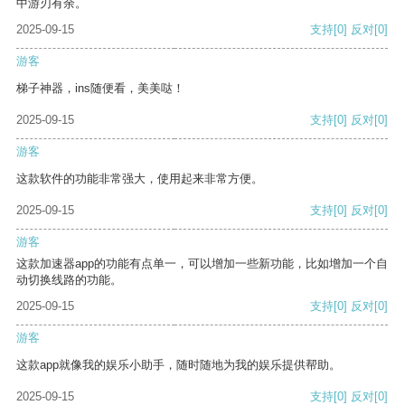
中游刃有余。
2025-09-15
支持
[0]
反对
[0]
游客
梯子神器，ins随便看，美美哒！
2025-09-15
支持
[0]
反对
[0]
游客
这款软件的功能非常强大，使用起来非常方便。
2025-09-15
支持
[0]
反对
[0]
游客
这款加速器app的功能有点单一，可以增加一些新功能，比如增加一个自
动切换线路的功能。
2025-09-15
支持
[0]
反对
[0]
游客
这款app就像我的娱乐小助手，随时随地为我的娱乐提供帮助。
2025-09-15
支持
[0]
反对
[0]