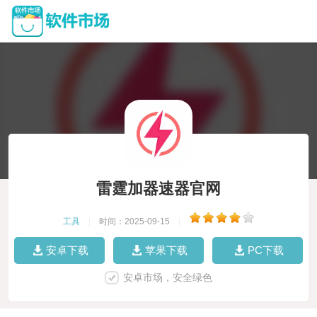
雷霆加器速器官网
工具
|
时间：2025-09-15
|
安卓下载
苹果下载
PC下载
安卓市场，安全绿色