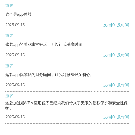
游客
这个是app神器
2025-09-15
支持
[0]
反对
[0]
游客
这款app的游戏非常好玩，可以让我消磨时间。
2025-09-15
支持
[0]
反对
[0]
游客
这款app就像我的财务顾问，让我能够省钱又省心。
2025-09-15
支持
[0]
反对
[0]
游客
这款加速器VPM应用程序已经为我们带来了无限的隐私保护和安全性保
护。
2025-09-15
支持
[0]
反对
[0]